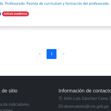
a. Profesorado. Revista de currículum y formación del profesorado.
Artículo académico
<
1
>
de sitio
Información de contact
Jirón Luis Sánchez Cerro 
a de indicadores
observatorio@cne.gob.pe
aciones