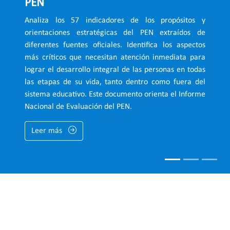
PEN
PEN
Permiten medir el progreso en aspectos clave de los
propósitos y orientaciones estratégicas del PEN.
Analiza los 57 indicadores de los propósitos y
Ofrece información actualizada y relevante sobre el
Posibilitan un seguimiento objetivo y continuo del
orientaciones estratégicas del PEN extraídos de
progreso del PEN al 2036 en las diversas regiones del
desarrollo de la educación, apoyando la toma de
diferentes fuentes oficiales. Identifica los aspectos
país. Este reporte proporciona un análisis detallado
decisiones basadas en evidencia y promoviendo la
más críticos que necesitan atención inmediata para
de los avances, retrocesos y estancamientos en
transparencia y la participación ciudadana.
lograr el desarrollo integral de las personas en todas
relación con los propósitos y orientaciones
las etapas de su vida, tanto dentro como fuera del
estratégicas del PEN en cada territorio.
Leer más
sistema educativo. Este documento orienta el Informe
Leer más
Nacional de Evaluación del PEN.
Leer más